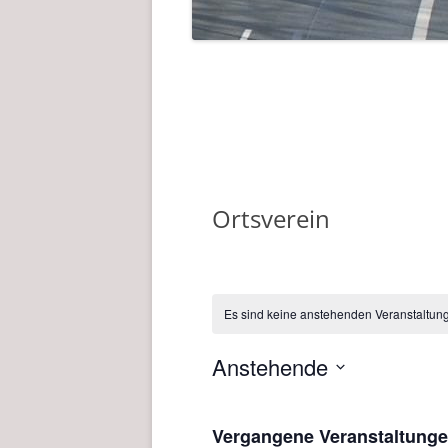
Ortsverein
Es sind keine anstehenden Veranstaltun
Anstehende
D
a
Vergangene Veranstaltung
t