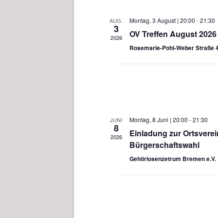
u
m
Montag, 3 August | 20:00
-
21:30
AUG.
3
w
OV Treffen August 2026
2026
ä
Rosemarie-Pohl-Weber Straße 
h
l
e
n
.
Montag, 8 Juni | 20:00
-
21:30
JUNI
8
Einladung zur Ortsvere
2026
Bürgerschaftswahl
Gehörlosenzetrum Bremen e.V.