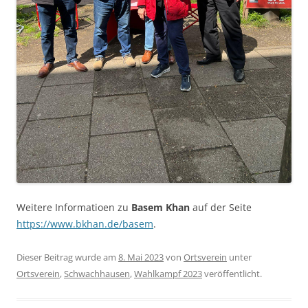
Weitere Informatioen zu
Basem Khan
auf der Seite
https://www.bkhan.de/basem
.
Dieser Beitrag wurde am
8. Mai 2023
von
Ortsverein
unter
Ortsverein
,
Schwachhausen
,
Wahlkampf 2023
veröffentlicht.