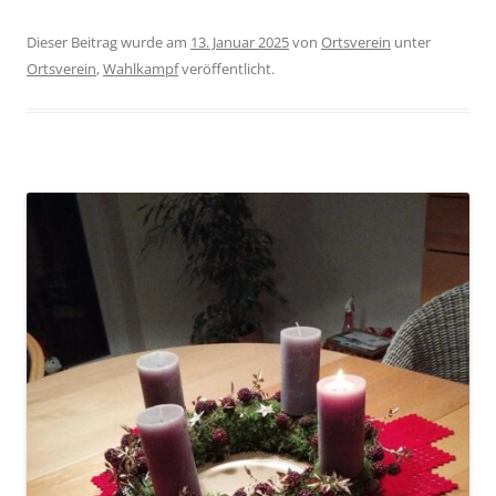
Dieser Beitrag wurde am
13. Januar 2025
von
Ortsverein
unter
Ortsverein
,
Wahlkampf
veröffentlicht.