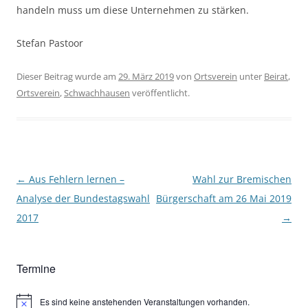
handeln muss um diese Unternehmen zu stärken.
Stefan Pastoor
Dieser Beitrag wurde am
29. März 2019
von
Ortsverein
unter
Beirat
,
Ortsverein
,
Schwachhausen
veröffentlicht.
Beitragsnavigation
←
Aus Fehlern lernen –
Wahl zur Bremischen
Analyse der Bundestagswahl
Bürgerschaft am 26 Mai 2019
2017
→
Termine
Es sind keine anstehenden Veranstaltungen vorhanden.
Hinweis