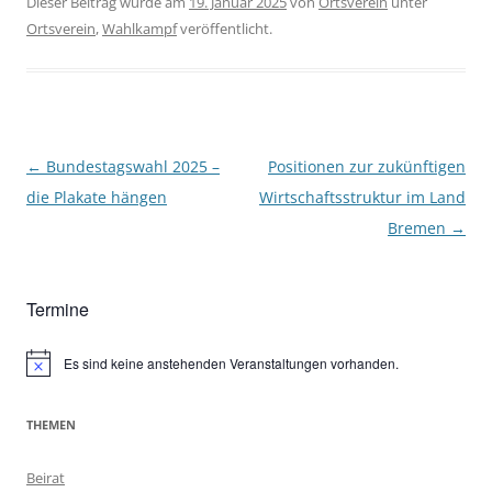
Dieser Beitrag wurde am
19. Januar 2025
von
Ortsverein
unter
Ortsverein
,
Wahlkampf
veröffentlicht.
Beitragsnavigation
←
Bundestagswahl 2025 –
Positionen zur zukünftigen
die Plakate hängen
Wirtschaftsstruktur im Land
Bremen
→
Termine
Es sind keine anstehenden Veranstaltungen vorhanden.
Hinweis
THEMEN
Beirat