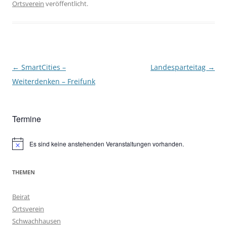
Ortsverein
veröffentlicht.
Beitragsnavigation
←
SmartCities –
Landesparteitag
→
Weiterdenken – Freifunk
Termine
Es sind keine anstehenden Veranstaltungen vorhanden.
Hinweis
THEMEN
Beirat
Ortsverein
Schwachhausen