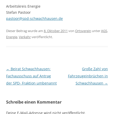
Arbeitskreis Energie
Stefan Pastoor
pastoor@spd-schwachhausen.de
Dieser Beitrag wurde am
8. Oktober 2011
von
Ortsverein
unter
AGS
,
Energie
,
Verkehr
veröffentlicht.
Beitragsnavigation
←
Beirat Schwachhausen:
Große Zahl von
Fachausschuss auf Antrag
Fahrzeugeinbrüchen in
der SPD- Fraktion umbenannt
Schwachhausen
→
Schreibe einen Kommentar
Deine E-Mail-Adresse wird nicht veröffentlicht.