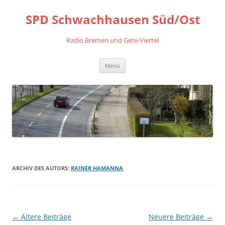
Zum
Inhalt
SPD Schwachhausen Süd/Ost
springen
Radio Bremen und Gete-Viertel
Menü
ARCHIV DES AUTORS:
RAINER HAMANNA
Beitragsnavigation
←
Ältere Beiträge
Neuere Beiträge
→