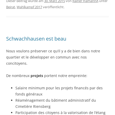
Dieser Beitrag wurde am
30. März 2015
von
Rainer HamannA
unter
Beirat
,
Wahlkampf 2017
veröffentlicht.
Schwachhausen est beau
Nous voulons préserver ce qu’il y a de bien dans notre
quartier et le développer en commun avec nos
concitoyens.
De nombreux
projets
portent notre empreinte:
Salaire minimum pour les projets financés par des
fonds généraux
Réaménagement du bâtiment administratif du
Cimetière Riensberg
Participation des citoyens à la valorisation de l’étang