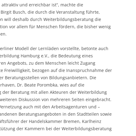
attraktiv und erreichbar ist“, machte die
 Birgit Busch, die durch die Veranstaltung führte,
ion will deshalb durch Weiterbildungsberatung die
ion vor allem für Menschen fördern, die bisher wenig
ben.
rliner Modell der Lernläden vorstellte, betonte auch
terbildung Hamburg e.V., die Bedeutung eines
aren Angebots, zu dem Menschen leicht Zugang
te Freiwilligkeit, bezogen auf die Inanspruchnahme der
r Beratungsstellen von Bildungsanbietern. Die
rhaven, Dr. Beate Porombka, wies auf die
 der Beratung mit allen Akteuren der Weiterbildung
 weiteren Diskussion von mehreren Seiten eingebracht.
Vernetzung auch mit den Arbeitsagenturen und –
handenen Beratungsangeboten in den Stadtteilen sowie
äftsführer der Handelskammer Bremen, Karlheinz
stützung der Kammern bei der Weiterbildungsberatung